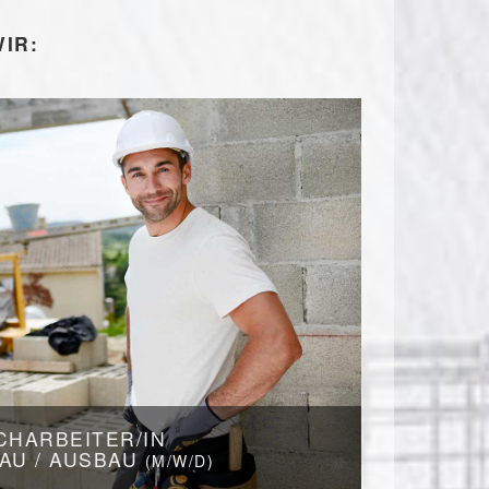
IR:
CHARBEITER/IN
AU / AUSBAU
(M/W/D)