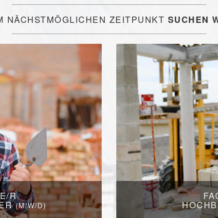
M NÄCHSTMÖGLICHEN ZEITPUNKT
SUCHEN W
FA
E/R
HOCHB
UER
(M/W/D)